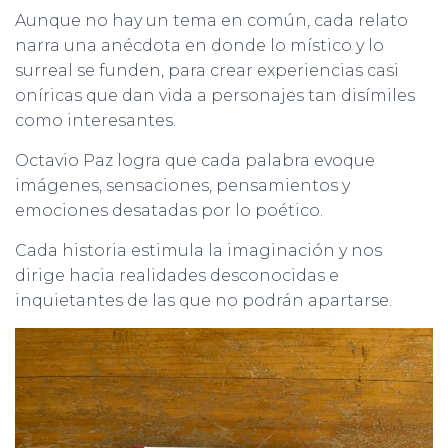
Aunque no hay un tema en común, cada relato
narra una anécdota en donde lo místico y lo
surreal se funden, para crear experiencias casi
oníricas que dan vida a personajes tan disímiles
como interesantes.
Octavio Paz logra que cada palabra evoque
imágenes, sensaciones, pensamientos y
emociones desatadas por lo poético.
Cada historia estimula la imaginación y nos
dirige hacia realidades desconocidas e
inquietantes de las que no podrán apartarse.