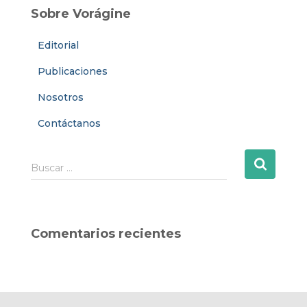
Sobre Vorágine
Editorial
Publicaciones
Nosotros
Contáctanos
B
Buscar …
u
s
c
a
Comentarios recientes
r
: