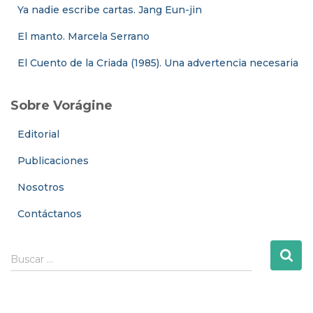
Ya nadie escribe cartas. Jang Eun-jin
El manto. Marcela Serrano
El Cuento de la Criada (1985). Una advertencia necesaria
Sobre Vorágine
Editorial
Publicaciones
Nosotros
Contáctanos
B
Buscar …
u
s
c