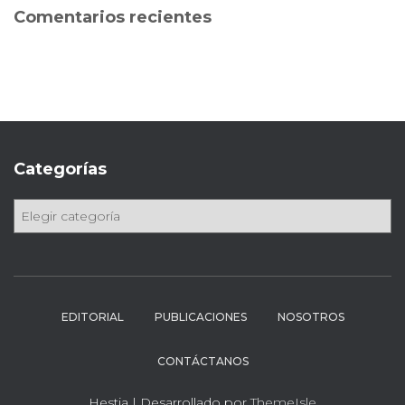
a
Comentarios recientes
r
:
Categorías
C
a
t
e
g
o
EDITORIAL
PUBLICACIONES
NOSOTROS
r
í
CONTÁCTANOS
a
s
Hestia | Desarrollado por
ThemeIsle