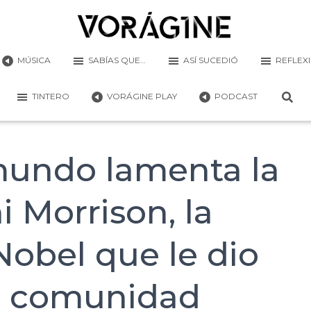
MÚSICA
SABÍAS QUE…
ASÍ SUCEDIÓ
REFLEX
TINTERO
VORÁGINE PLAY
PODCAST
mundo lamenta la
 Morrison, la
Nobel que le dio
a comunidad