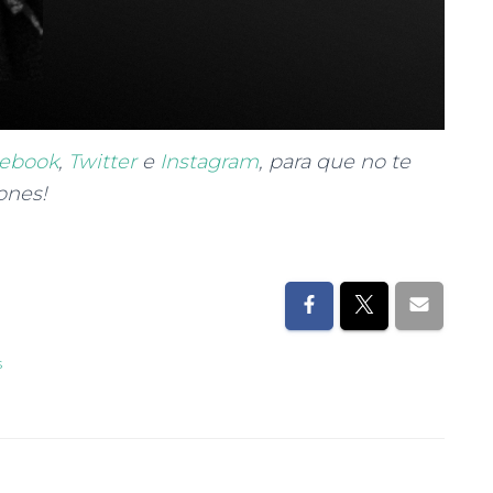
ebook
,
Twitter
e
Instagram
, para que no te
ones!
s