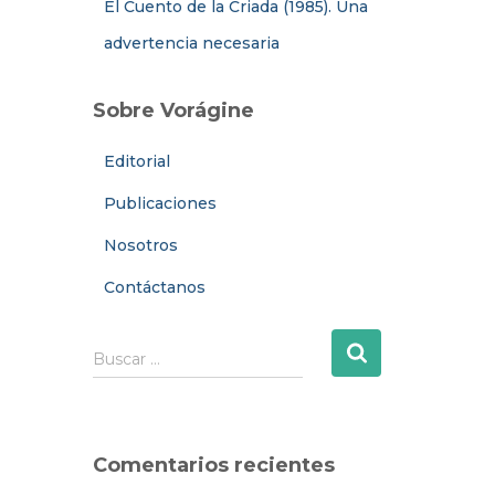
El Cuento de la Criada (1985). Una
advertencia necesaria
Sobre Vorágine
Editorial
Publicaciones
Nosotros
Contáctanos
B
Buscar …
u
s
c
a
Comentarios recientes
r