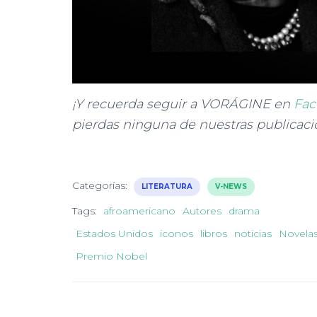
¡Y recuerda seguir a VORÁGINE en
Fac
pierdas ninguna de nuestras publicaci
Categorías:
LITERATURA
V-NEWS
Tags:
afroamericano
Autores
drama
Estados Unidos
iconos
libros
noticias
Novela
Premio Nobel