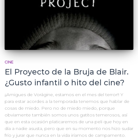
CINE
El Proyecto de la Bruja de Blair.
¿Gusto infantil o hito del cine?
¡¡Amigues de Vorágine, estamos en el mes del terror!! Y
para estar acordes a la temporada tenemos que hablar de
cosas de miedo. Pero no de miedo miedo, porque
obviamente también somos unos gatitos temerosos, así
que en esta ocasión platicaremos de una peli que hoy en
día a nadie asusta, pero que en su momento nos hizo sudar
frío y jurar que nunca en la vida iríamos de campamento.