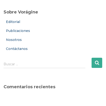
Sobre Vorágine
Editorial
Publicaciones
Nosotros
Contáctanos
B
Buscar …
u
s
c
a
Comentarios recientes
r
: