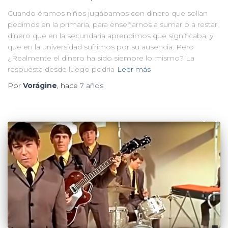
Cuando éramos niños jugábamos con dinero que solían
pedirnos en la primaria, para enseñarnos a sumar o a restar,
dinero que en la secundaria aprendimos que significaba, y
que en la universidad sufrimos por su ausencia. Pero
¿Realmente el dinero ha sido siempre lo mismo? La
respuesta desde luego podría
Leer más
Por
Vorágine
, hace
7 años