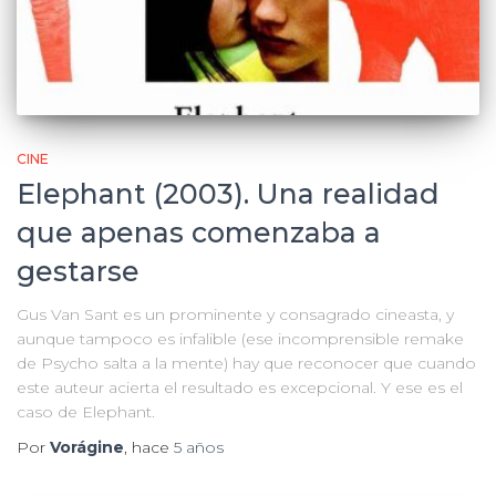
CINE
Elephant (2003). Una realidad
que apenas comenzaba a
gestarse
Gus Van Sant es un prominente y consagrado cineasta, y
aunque tampoco es infalible (ese incomprensible remake
de Psycho salta a la mente) hay que reconocer que cuando
este auteur acierta el resultado es excepcional. Y ese es el
caso de Elephant.
Por
Vorágine
, hace
5 años