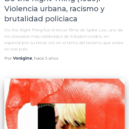
Violencia urbana, racismo y
brutalidad policiaca
Do the Right Thing fue el tercer filme de Spike Lee, uno de
los cineastas más celebrados de Estados Unidos, en
especial por su tenaz voz en el tema del racismo que existe
en ese país.
Por
Vorágine
, hace
5 años