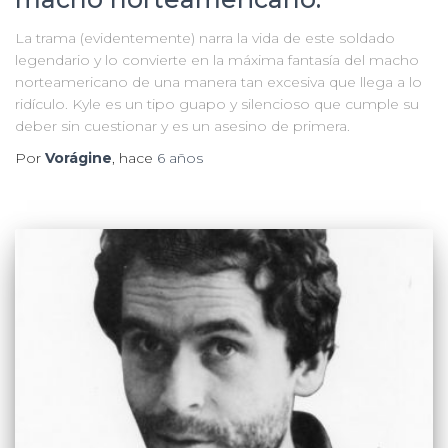
La trama (evidentemente) narra la vida de este soldado
legendario y lo convierte en la máxima fantasía del macho
norteamericano de una manera tan excesiva que llega a lo
ridículo. Kyle es un tipo guapo y silencioso que cumple su
deber sin cuestionar y es un asesino de primera.
Por
Vorágine
, hace
6 años