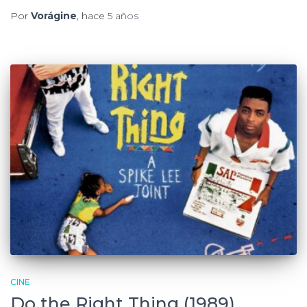
Por
Vorágine
, hace
5 años
CINE
Do the Right Thing (1989).