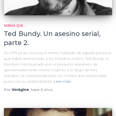
SABÍAS QUE...
Ted Bundy. Un asesino serial,
parte 2.
En 1975 ya se conocía el retrato hablado de aquella persona
que había aterrorizado a los Estados Unidos, Ted Bundy, el
hombre más buscado por el presunto asesinato de
aproximadamente treinta mujeres a lo largo de tres
Estados. Se caracterizaba por un modus que era peculiar,
pues con su deslumbrante
Leer más
Por
Vorágine
, hace
6 años