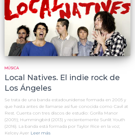
MÚSICA
Local Natives. El indie rock de
Los Ángeles
Se trata de una banda estadounidense formada en 2005 y
que hasta antes de llamarse así fue conocida como Cavil at
Rest. Cuenta con tres discos de estudio: Gorilla Manor
(2009); Hummingbird (2013) y recientemente Sunlit Youth
(2016). La banda está formada por Taylor Rice en la voz;
Kelcey Ayer
Leer más