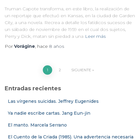
Truman Capote transforma, en este libro, la realización de
un reportaje que efectuó en Kansas, en la ciudad de Garden
City, a una novela. Recrea a detalle los fatídicos sucesos de
un sábado de noviembre de 1959 en el cual dos sujetos,
Perry y Dick, matan sin piedad a una
Leer más
Por
Vorágine
, hace
8 años
Paginación
1
2
SIGUIENTE
de
Entradas recientes
entradas
Las vírgenes suicidas. Jeffrey Eugenides
Ya nadie escribe cartas. Jang Eun-jin
El manto. Marcela Serrano
El Cuento de la Criada (1985). Una advertencia necesaria