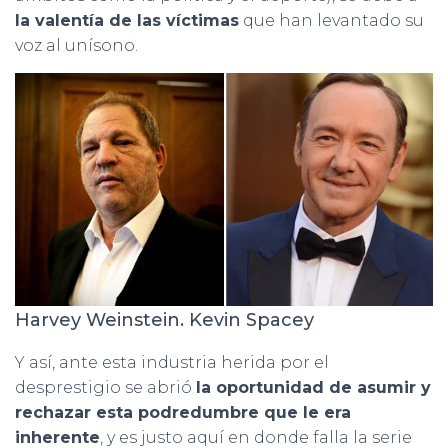
la valentía de las víctimas
que han levantado su
voz al unísono.
Harvey Weinstein. Kevin Spacey
Y así, ante esta industria herida por el
desprestigio se abrió
la oportunidad de asumir y
rechazar esta podredumbre que le era
inherente
, y es justo aquí en donde falla la serie