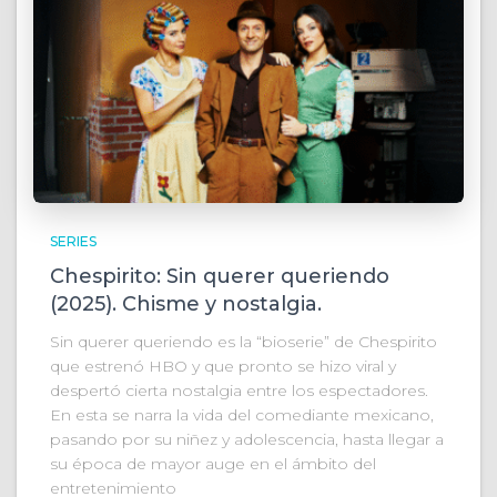
SERIES
Chespirito: Sin querer queriendo
(2025). Chisme y nostalgia.
Sin querer queriendo es la “bioserie” de Chespirito
que estrenó HBO y que pronto se hizo viral y
despertó cierta nostalgia entre los espectadores.
En esta se narra la vida del comediante mexicano,
pasando por su niñez y adolescencia, hasta llegar a
su época de mayor auge en el ámbito del
entretenimiento