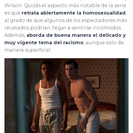
Wilson. Quizás el aspecto más notable de la serie
es que
retrata abiertamente la homosexualidad
,
al grado de que algunos de los espectadores más
recatados podrían llegar a sentirse incómodos.
Además,
aborda de buena manera el delicado y
muy vigente tema del racismo
, aunque solo de
manera superficial.