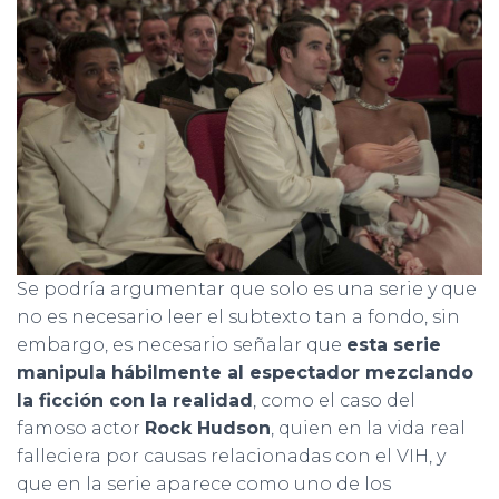
Se podría argumentar que solo es una serie y que
no es necesario leer el subtexto tan a fondo, sin
embargo, es necesario señalar que
esta serie
manipula hábilmente al espectador mezclando
la ficción con la realidad
, como el caso del
famoso actor
Rock Hudson
, quien en la vida real
falleciera por causas relacionadas con el VIH, y
que en la serie aparece como uno de los