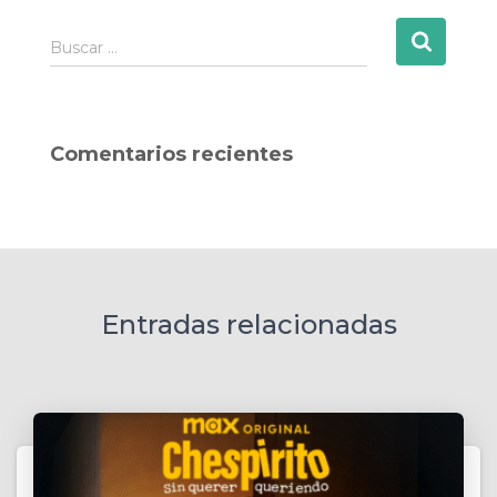
B
Buscar …
u
s
c
a
Comentarios recientes
r
:
Entradas relacionadas