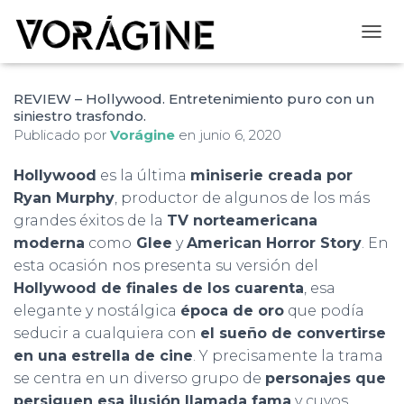
CAMB
REVIEW – Hollywood. Entretenimiento puro con un
siniestro trasfondo.
Publicado por
Vorágine
en
junio 6, 2020
Hollywood
es la última
miniserie creada por
Ryan Murphy
, productor de algunos de los más
grandes éxitos de la
TV norteamericana
moderna
como
Glee
y
American Horror Story
. En
esta ocasión nos presenta su versión del
Hollywood de finales de los cuarenta
, esa
elegante y nostálgica
época de oro
que podía
seducir a cualquiera con
el sueño de convertirse
en una estrella de cine
. Y precisamente la trama
se centra en un diverso grupo de
personajes que
persiguen esa ilusión llamada fama
y cuyos