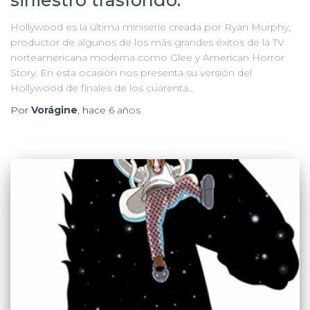
Hollywood es la última miniserie creada por Ryan Murphy,
productor de algunos de los más grandes éxitos de la TV
norteamericana moderna como Glee y American Horror
Story. En esta ocasión nos presenta su versión del
Hollywood de finales de los cuarenta…
Por
Vorágine
, hace
6 años