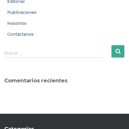
Editorial
Publicaciones
Nosotros
Contáctanos
B
Buscar …
u
s
c
a
Comentarios recientes
r
: