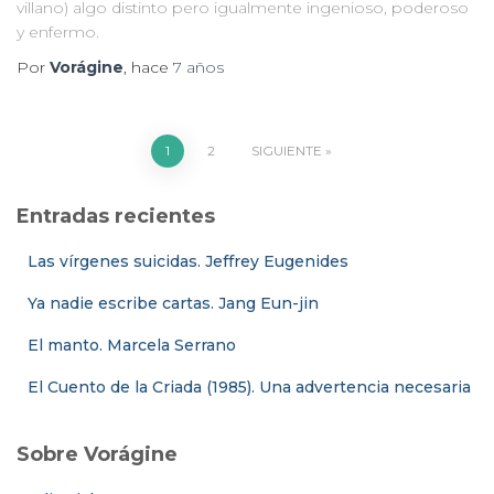
villano) algo distinto pero igualmente ingenioso, poderoso
y enfermo.
Por
Vorágine
, hace
7 años
Paginación
1
2
SIGUIENTE
de
Entradas recientes
entradas
Las vírgenes suicidas. Jeffrey Eugenides
Ya nadie escribe cartas. Jang Eun-jin
El manto. Marcela Serrano
El Cuento de la Criada (1985). Una advertencia necesaria
Sobre Vorágine