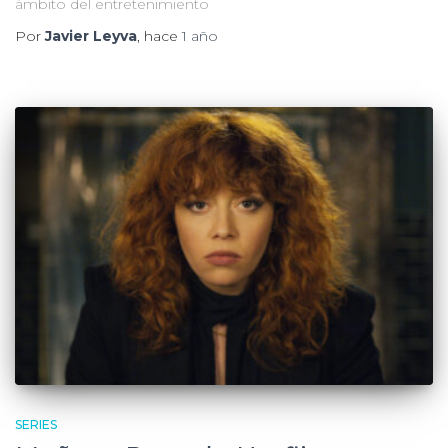
ámbito del entretenimiento
Por
Javier Leyva
, hace
1 año
SERIES