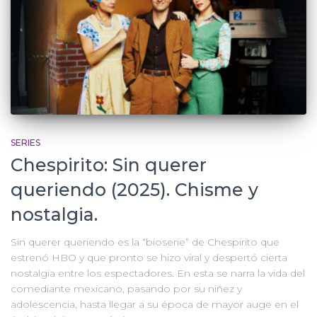
SERIES
Chespirito: Sin querer
queriendo (2025). Chisme y
nostalgia.
Sin querer queriendo es la “bioserie” de Chespirito que
estrenó HBO y que pronto se hizo viral y despertó cierta
nostalgia entre los espectadores. En esta se narra la vida del
comediante mexicano, pasando por su niñez y
adolescencia, hasta llegar a su época de mayor auge en el