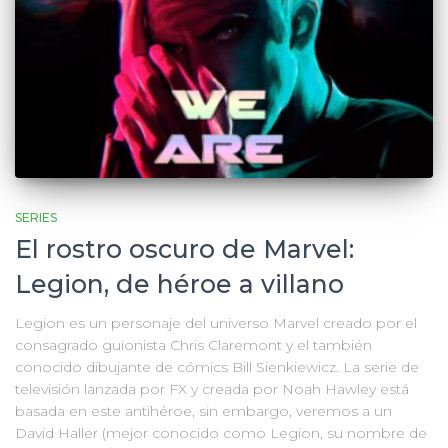
SERIES
El rostro oscuro de Marvel:
Legion, de héroe a villano
Legion es un personaje del universo Marvel creado por el
consagrado guionista Chris Claremont y el también
conocido dibujante de cómics Bill Sienkiewicz. La serie de
televisión lanzada por FX y creada por Noah Hawley está
basada en este antihéroe, sin embargo, veremos a un
David Haller (mejor conocido como Legion, su nombre de