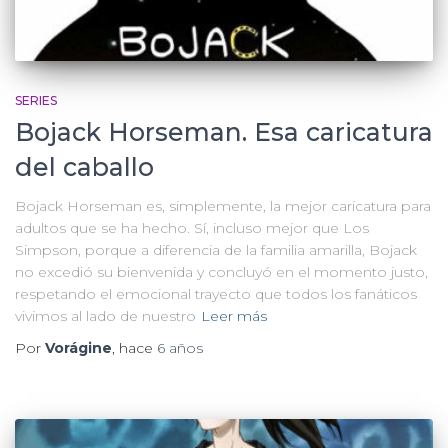
SERIES
Bojack Horseman. Esa caricatura
del caballo
Bojack Horseman es, simplemente, la mejor caricatura para
adultos que se ha hecho. Sí, incluso mejor que Los
Simpson, porque a diferencia de la familia amarilla, Bojack
no excedió su bienvenida y concluyó en el momento justo,
respetando el emocional trayecto que todos los fanáticos
vivimos al lado de nuestro
Leer más
Por
Vorágine
, hace
6 años