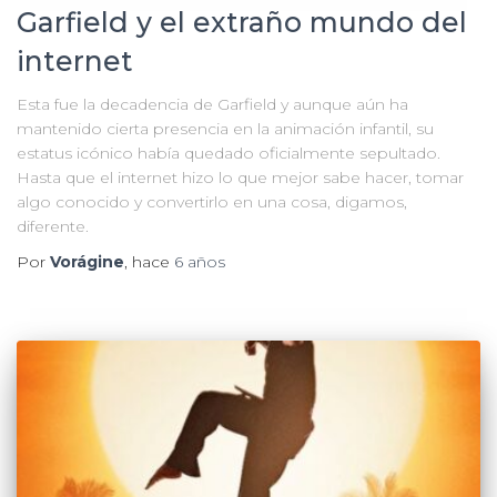
Garfield y el extraño mundo del
internet
Esta fue la decadencia de Garfield y aunque aún ha
mantenido cierta presencia en la animación infantil, su
estatus icónico había quedado oficialmente sepultado.
Hasta que el internet hizo lo que mejor sabe hacer, tomar
algo conocido y convertirlo en una cosa, digamos,
diferente.
Por
Vorágine
, hace
6 años