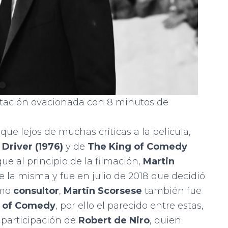
etación ovacionada con 8 minutos de
ue lejos de muchas críticas a la película,
 Driver (1976)
y de
The King of Comedy
ue al principio de la filmación,
Martin
 la misma y fue en julio de 2018 que decidió
omo
consultor
,
Martin Scorsese
también fue
g of Comedy
, por ello el parecido entre estas,
 participación de
Robert de Niro
, quien