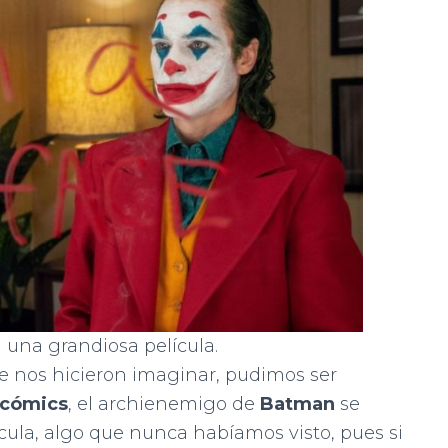
 a una grandiosa película.
e nos hicieron imaginar, pudimos ser
cómics
, el archienemigo de
Batman
se
ícula, algo que nunca habíamos visto, pues si