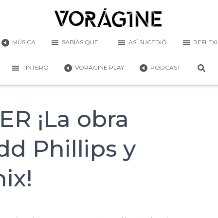
MÚSICA
SABÍAS QUE…
ASÍ SUCEDIÓ
REFLEX
TINTERO
VORÁGINE PLAY
PODCAST
R ¡La obra
d Phillips y
ix!