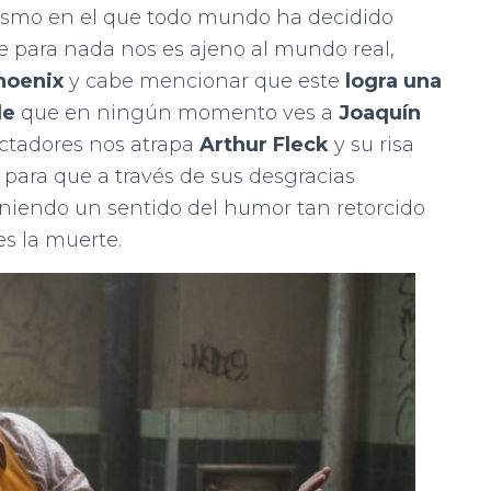
cinismo en el que todo mundo ha decidido
ue para nada nos es ajeno al mundo real,
hoenix
y cabe mencionar que este
logra una
le
que en ningún momento ves a
Joaquín
ectadores nos atrapa
Arthur Fleck
y su risa
 para que a través de sus desgracias
eniendo un sentido del humor tan retorcido
es la muerte.