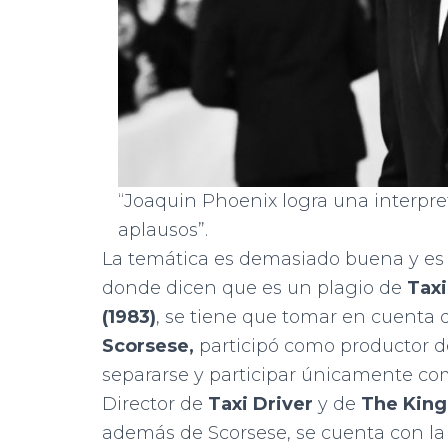
“Joaquin Phoenix logra una interpr
aplausos”.
La temática es demasiado buena y es q
donde dicen que es un plagio de
Taxi
(1983)
, se tiene que tomar en cuenta q
Scorsese,
participó como productor de
separarse y participar únicamente c
Director de
Taxi Driver
y de
The Kin
además de Scorsese, se cuenta con la