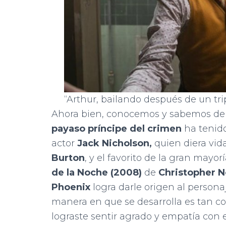
“Arthur, bailando después de un tri
Ahora bien, conocemos y sabemos de 
payaso príncipe del crimen
ha tenido 
actor
Jack Nicholson,
quien diera vida
Burton
, y el favorito de la gran mayorí
de la Noche (2008)
de
Christopher N
Phoenix
logra darle origen al persona
manera en que se desarrolla es tan co
lograste sentir agrado y empatía con e