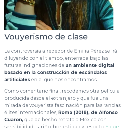
Vouyerismo de clase
La controversia alrededor de Emilia Pérez se irá
diluyendo con el tiempo, enterrada bajo las
futuras indignaciones de
un ambiente digital
basado en la construcción de escándalos
artificiales
en el que nos encontramos.
Como comentario final, recodemos otra película
producida desde el extranjero y que fue una
mirada de vouyerista fascinación para las rancias
élites internacionales,
Roma (2018), de Alfonso
Cuarón,
que de hecho retrata a México con
sensibilidad, cariño, honestidad y respeto.
Y que