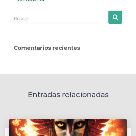
B
Buscar …
u
s
c
a
Comentarios recientes
r
:
Entradas relacionadas