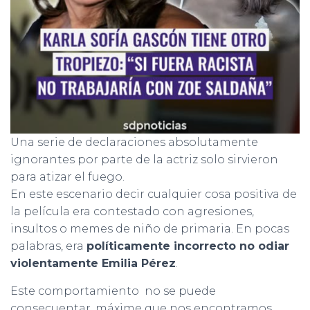
Una serie de declaraciones absolutamente
ignorantes por parte de la actriz solo sirvieron
para atizar el fuego.
En este escenario decir cualquier cosa positiva de
la película era contestado con agresiones,
insultos o memes de niño de primaria. En pocas
palabras, era
políticamente incorrecto no odiar
violentamente Emilia Pérez
.
Este comportamiento no se puede
consecuentar, máxime que nos encontramos