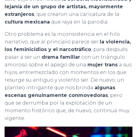
lejanía de un grupo de artistas, mayormente
extranjeros
, que crearon una caricatura de la
cultura mexicana
que raya en la parodia.
Otro problema es la inconsistencia en el hilo
narrativo, que al principio parece ser
la violencia,
los feminicidios y el narcotráfico
, para después
pasar a ser un
drama familiar
con un triángulo
amoroso sobre el apego de una
mujer trans
a sus
hijos, entremezclado con momentos en los que
resurge su antiguo y violento ser. De nuevo, un
planteo intrigante que nos brinda
algunas
escenas genuinamente conmovedoras
, pero
que se derrumba por la explotación de un
momento histórico que, de nuevo, continua muy
vigente.