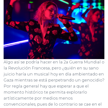
Algo así se podría hacer en la 2a Guerra Mundial o
la Revolución Francesa, pero ¿quién en su sano
juicio haría un musical hoy en día ambientado en
Gaza mientras se está perpetrando un genocidio?
Por regla general hay que esperar a que el
momento histórico te permita explorarlo
artísticamente por medios menos
convencionales, pues de lo contrario se cae en el