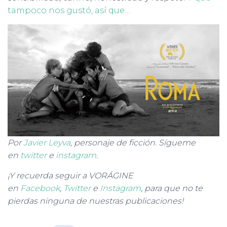
tampoco nos gustó, así que…
Por
Javier Leyva
, personaje de ficción. Sígueme
en
twitter
e
instagram
.
¡Y recuerda seguir a VORÁGINE
en
Facebook
,
Twitter
e
Instagram
, para que no te
pierdas ninguna de nuestras publicaciones!