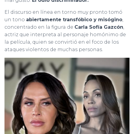
mal gusto.
El odio discriminador.
El discurso en línea en torno muy pronto tomó
un tono
abiertamente transfóbico y misógino
,
concentrado en la figura de
Carla Sofía Gazcón
,
actriz que interpreta al personaje homónimo de
la película, quien se convirtió en el foco de los
ataques violentos de muchas personas.