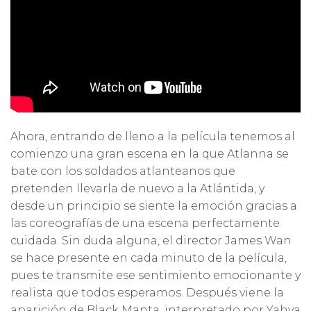
Ahora, entrando de lleno a la película tenemos al
comienzo una gran escena en la que Atlanna se
bate con los soldados atlanteanos que
pretenden llevarla de nuevo a la Atlántida, y
desde un principio se siente la emoción gracias a
las coreografías de una escena perfectamente
cuidada. Sin duda alguna, el director James Wan
se hace presente en cada minuto de la película,
pues te transmite ese sentimiento emocionante y
realista que todos esperamos. Después viene la
aparición de Black Manta, interpretado por Yahya