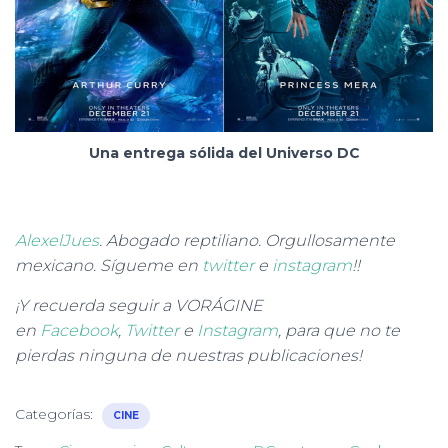
Una entrega sólida del Universo DC
AlexelJues
. Abogado reptiliano. Orgullosamente
mexicano. Sígueme en
twitter
e
instagram
!!
¡Y recuerda seguir a VORÁGINE
en
Facebook
,
Twitter
e
Instagram
, para que no te
pierdas ninguna de nuestras publicaciones!
Categorías:
CINE