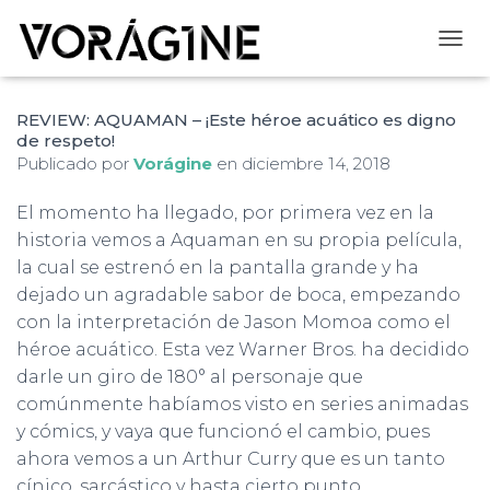
CAMB
REVIEW: AQUAMAN – ¡Este héroe acuático es digno
de respeto!
Publicado por
Vorágine
en
diciembre 14, 2018
El momento ha llegado, por primera vez en la
historia vemos a Aquaman en su propia película,
la cual se estrenó en la pantalla grande y ha
dejado un agradable sabor de boca, empezando
con la interpretación de Jason Momoa como el
héroe acuático. Esta vez Warner Bros. ha decidido
darle un giro de 180° al personaje que
comúnmente habíamos visto en series animadas
y cómics, y vaya que funcionó el cambio, pues
ahora vemos a un Arthur Curry que es un tanto
cínico, sarcástico y hasta cierto punto