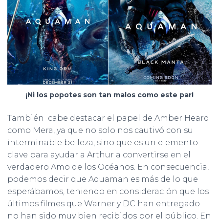
¡Ni los popotes son tan malos como este par!
También cabe destacar el papel de Amber Heard
como Mera, ya que no solo nos cautivó con su
interminable belleza, sino que es un elemento
clave para ayudar a Arthur a convertirse en el
verdadero Amo de los Océanos. En consecuencia,
podemos decir que Aquaman es más de lo que
esperábamos, teniendo en consideración que los
últimos filmes que Warner y DC han entregado
no han sido muy bien recibidos por el público. En