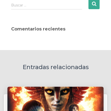
B
Buscar …
u
s
c
a
Comentarios recientes
r
:
Entradas relacionadas