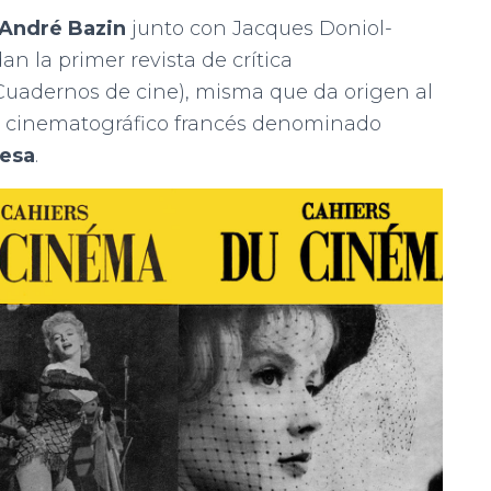
André Bazin
junto con Jacques Doniol-
n la primer revista de crítica
Cuadernos de cine), misma que da origen al
o cinematográfico francés denominado
cesa
.