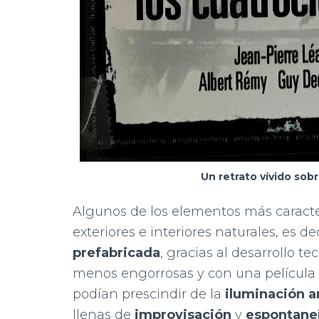
Un retrato vívido sob
Algunos de los elementos más caracter
exteriores e interiores naturales, es 
prefabricada
, gracias al desarrollo t
menos engorrosas y con una película m
podían prescindir de la
iluminación ar
llenas de
improvisación
y
espontane