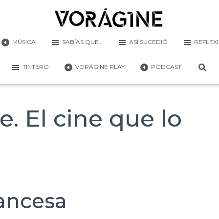
MÚSICA
SABÍAS QUE…
ASÍ SUCEDIÓ
REFLEX
TINTERO
VORÁGINE PLAY
PODCAST
. El cine que lo
ancesa