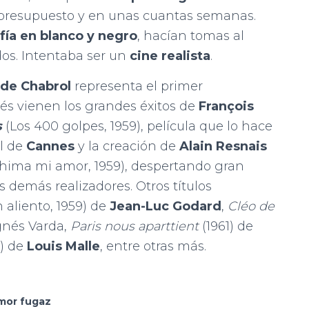
 presupuesto y en unas cuantas semanas.
fía en blanco y negro
, hacían tomas al
os. Intentaba ser un
cine realista
.
ude Chabrol
representa el primer
és vienen los grandes éxitos de
François
s
(Los 400 golpes, 1959), película que lo hace
al de
Cannes
y la creación de
Alain Resnais
shima mi amor, 1959), despertando gran
s demás realizadores. Otros títulos
n aliento, 1959) de
Jean-Luc Godard
,
Cléo de
Agnés Varda,
Paris nous aparttient
(1961) de
3) de
Louis Malle
, entre otras más.
mor fugaz