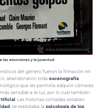
re las emociones y la juventud
ísticos del género fueron la filmación en
decir, abandonaron toda
escenografía
ecnológico que les permitía adquirir cámaras
ás sensible a la luz, por lo cual también
tificial
. Las historias contadas estaban
idad
, se explotaba la
psicología de los