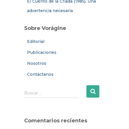
El Cuento de la Criada (1985). Una
advertencia necesaria
Sobre Vorágine
Editorial
Publicaciones
Nosotros
Contáctanos
B
Buscar …
u
s
c
a
Comentarios recientes
r
: