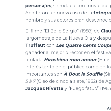
personajes
; se rodaba con muy poco
Aportaron un nuevo uso de la
fotogra
hombro y sus actores eran desconocid
El filme “El Bello Sergio” (1958) de
Cla
largometraje de La Nueva Ola y despu
Truffaut
con
Les Quatre Cents Coup
ganador al mejor director en el festiv
titulada
Hiroshima mon amour
(Hiro
interés tanto en el público como en lo
importantes son
À Bout le Souffle
(Si
5 à 7
(Cleo de cinco a siete, 1962) de 
Jacques Rivette
y “Fuego fatuo” (196
A