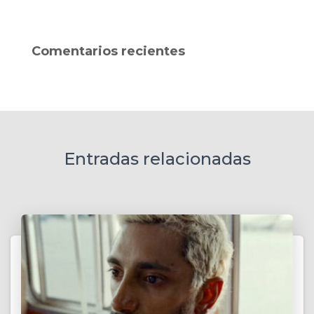
s
c
a
Comentarios recientes
r
:
Entradas relacionadas