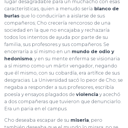
lugar desagradable para un muchacho con esas
características, quien a menudo sería
blanco de
burlas
que lo conducirían a aislarse de sus
compañeros; Cho crecería rencoroso de una
sociedad en la que no encajaba y rechazaría
todos los intentos de ayuda por parte de su
familia, sus profesores y sus compañeros. Se
encerraría a sí mismo en un
mundo de odio y
hedonismo
, y en su mente enferma se visionaria
a sí mismo como un mártir vengador, negando
que él mismo, con su cobardía, era artífice de sus
desgracias. La Universidad sacó lo peor de Cho; se
negaba a responder a sus profesores, escribía
poesía y ensayos plagados de
violencia
y acechó
a dos compañeras que tuvieron que denunciarlo.
Era un paria en el campus.
Cho deseaba escapar de su
miseria
, pero
también deseaba que el mundo lo mirara; no se