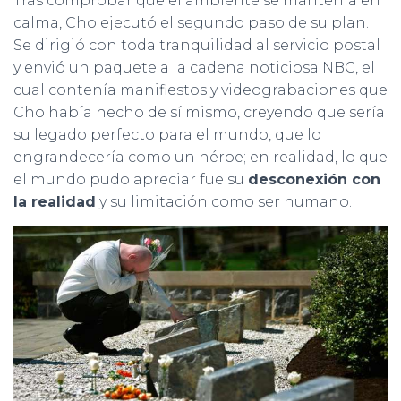
Tras comprobar que el ambiente se mantenía en
calma, Cho ejecutó el segundo paso de su plan.
Se dirigió con toda tranquilidad al servicio postal
y envió un paquete a la cadena noticiosa NBC, el
cual contenía manifiestos y videograbaciones que
Cho había hecho de sí mismo, creyendo que sería
su legado perfecto para el mundo, que lo
engrandecería como un héroe; en realidad, lo que
el mundo pudo apreciar fue su
desconexión con
la realidad
y su limitación como ser humano.