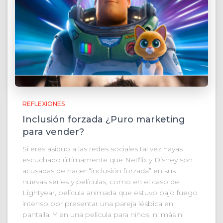
REFLEXIONES
Inclusión forzada ¿Puro marketing
para vender?
Si eres asiduo a las redes sociales tal vez hayas
escuchado últimamente que Netflix y Disney son
acusadas de hacer “inclusión forzada” en sus
nuevas series y películas, como en el caso de
Lightyear, película animada que estuvo bajo fuego
intenso por presentar una pareja lésbica en
pantalla. Y en una película para niños, ni más ni