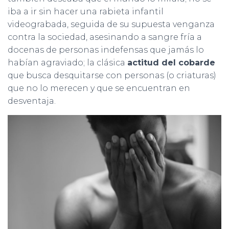
iba a ir sin hacer una rabieta infantil
videograbada, seguida de su supuesta venganza
contra la sociedad, asesinando a sangre fría a
docenas de personas indefensas que jamás lo
habían agraviado; la clásica
actitud del cobarde
que busca desquitarse con personas (o criaturas)
que no lo merecen y que se encuentran en
desventaja.