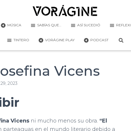
MÚSICA
SABÍAS QUE…
ASÍ SUCEDIÓ
REFLEX
TINTERO
VORÁGINE PLAY
PODCAST
 Josefina Vicens
29, 2023
ibir
fina Vicens
ni mucho menos su obra.
“El
n parteaguas en el mundo literario debido a