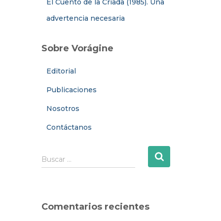
El Cuento de la Criada (1985). Una
advertencia necesaria
Sobre Vorágine
Editorial
Publicaciones
Nosotros
Contáctanos
B
Buscar …
u
s
c
a
Comentarios recientes
r
: