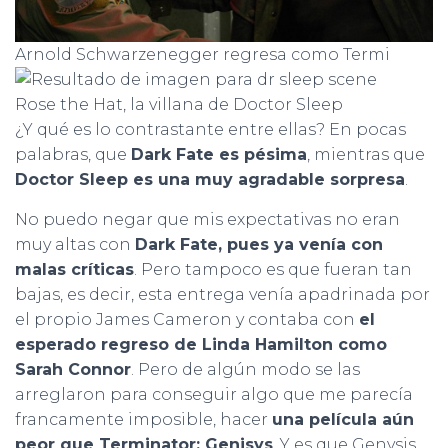
Arnold Schwarzenegger regresa como Termi
Rose the Hat, la villana de Doctor Sleep
¿Y qué es lo contrastante entre ellas? En pocas
palabras, que
Dark Fate es pésima
, mientras que
Doctor Sleep es una muy agradable sorpresa
.
No puedo negar que mis expectativas no eran
muy altas con
Dark Fate, pues ya venía con
malas críticas
. Pero tampoco es que fueran tan
bajas, es decir, esta entrega venía apadrinada por
el propio James Cameron y contaba con
el
esperado regreso de Linda Hamilton como
Sarah Connor
. Pero de algún modo se las
arreglaron para conseguir algo que me parecía
francamente imposible, hacer
una película aún
peor que Terminator: Genisys
. Y es que Genysis