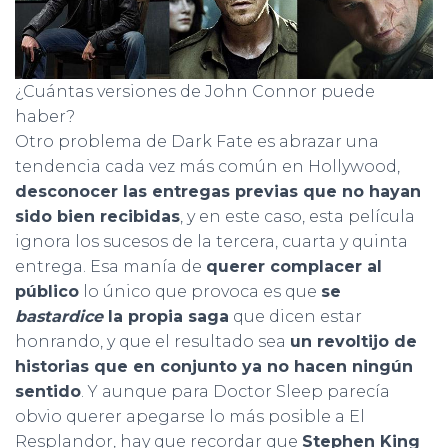
¿Cuántas versiones de John Connor puede
haber?
Otro problema de Dark Fate es abrazar una
tendencia cada vez más común en Hollywood,
desconocer las entregas previas que no hayan
sido bien recibidas
, y en este caso, esta película
ignora los sucesos de la tercera, cuarta y quinta
entrega. Esa manía de
querer complacer al
público
lo único que provoca es que
se
bastardice
la propia saga
que dicen estar
honrando, y que el resultado sea
un revoltijo de
historias que en conjunto ya no hacen ningún
sentido
. Y aunque para Doctor Sleep parecía
obvio querer apegarse lo más posible a El
Resplandor, hay que recordar que
Stephen King