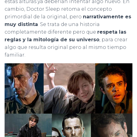
estas alturas ya deberían intentar algo nuevo. En
cambio, Doctor Sleep retoma el concepto
primordial de la original, pero
narrativamente es
muy distinta
. Se trata de una historia
completamente diferente pero que
respeta las
reglas y la mitología de su universo
, para crear
algo que resulta original pero al mismo tiempo
familiar.