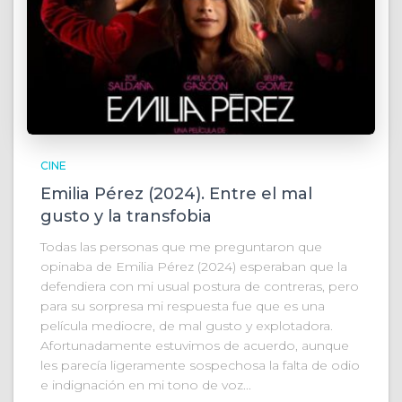
CINE
Emilia Pérez (2024). Entre el mal
gusto y la transfobia
Todas las personas que me preguntaron que
opinaba de Emilia Pérez (2024) esperaban que la
defendiera con mi usual postura de contreras, pero
para su sorpresa mi respuesta fue que es una
película mediocre, de mal gusto y explotadora.
Afortunadamente estuvimos de acuerdo, aunque
les parecía ligeramente sospechosa la falta de odio
e indignación en mi tono de voz...