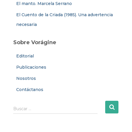
El manto. Marcela Serrano
El Cuento de la Criada (1985). Una advertencia
necesaria
Sobre Vorágine
Editorial
Publicaciones
Nosotros
Contáctanos
B
Buscar …
u
s
c