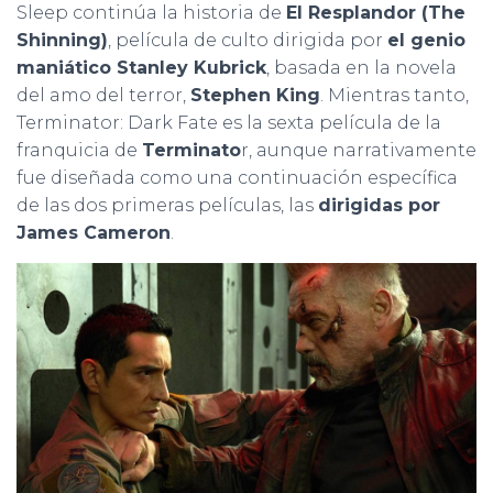
Sleep continúa la historia de
El Resplandor (The
Shinning)
, película de culto dirigida por
el genio
maniático Stanley Kubrick
, basada en la novela
del amo del terror,
Stephen King
. Mientras tanto,
Terminator: Dark Fate es la sexta película de la
franquicia de
Terminato
r, aunque narrativamente
fue diseñada como una continuación específica
de las dos primeras películas, las
dirigidas por
James Cameron
.