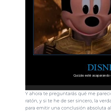
Y ahora te preguntarás qué me pareció
ratón, y si te he de ser sincero, la ve
para emitir una conclusión absoluta 