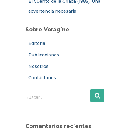
El Cuento de la Criada (1985). Una
advertencia necesaria
Sobre Vorágine
Editorial
Publicaciones
Nosotros
Contáctanos
B
Buscar …
u
s
c
a
Comentarios recientes
r
: