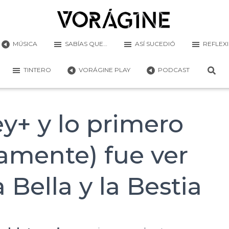
MÚSICA
SABÍAS QUE…
ASÍ SUCEDIÓ
REFLEX
TINTERO
VORÁGINE PLAY
PODCAST
y+ y lo primero
amente) fue ver
a Bella y la Bestia