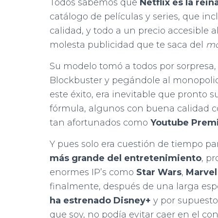
Todos sabemos que
Netflix es la rei
catálogo de películas y series, que i
calidad, y todo a un precio accesible a
molesta publicidad que te saca del
m
Su modelo tomó a todos por sorpres
Blockbuster y pegándole al monopolio
este éxito, era inevitable que pronto
fórmula, algunos con buena calidad
tan afortunados como
Youtube Prem
Y pues solo era cuestión de tiempo p
más grande del entretenimiento
, p
enormes IP’s como
Star Wars
,
Marvel
finalmente, después de una larga espe
ha estrenado Disney+
y por supuesto
que soy, no podía evitar caer en el c