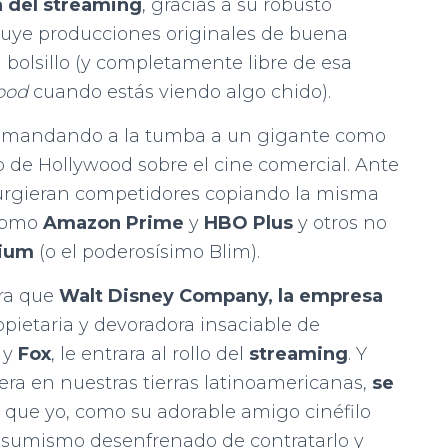
na del streaming
, gracias a su robusto
ncluye producciones originales de buena
l bolsillo (y completamente libre de esa
ood
cuando estás viendo algo chido).
a, mandando a la tumba a un gigante como
 de Hollywood sobre el cine comercial. Ante
 surgieran competidores copiando la misma
 como
Amazon Prime
y
HBO Plus
y otros no
ium
(o el poderosísimo Blim).
ara que
Walt Disney Company, la empresa
ropietaria y devoradora insaciable de
y
Fox
, le entrara al rollo del
streaming
. Y
ra en nuestras tierras latinoamericanas,
se
 que yo, como su adorable amigo cinéfilo
onsumismo desenfrenado de contratarlo y