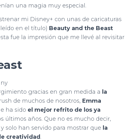
tenían una magia muy especial.
 estrenar mi Disney+ con unas de caricaturas
eído en el título)
Beauty and the Beast
 esta fue la impresión que me llevé al revisitar
east
any
surgimiento gracias en gran medida a
la
 crush de muchos de nosotros,
Emma
que ha sido
el mejor refrito de los ya
os últimos años. Que no es mucho decir,
 y solo han servido para mostrar que
la
de creatividad
.