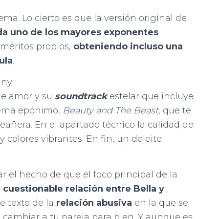
a. Lo cierto es que la versión original de
rada uno de los mayores exponentes
méritos propios,
obteniendo incluso una
ula
.
any
de amor y su
soundtrack
estelar que incluye
tema epónimo,
Beauty and The Beast
, que te
eañera. En el apartado técnico la calidad de
 colores vibrantes. En fin, un deleite
el hecho de que el foco principal de la
 cuestionable relación entre Bella y
de texto de la
relación abusiva
en la que se
 cambiar a tu pareja para bien. Y aunque es