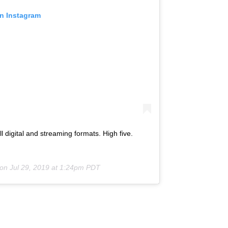
on Instagram
l digital and streaming formats. High five.
 on
Jul 29, 2019 at 1:24pm PDT