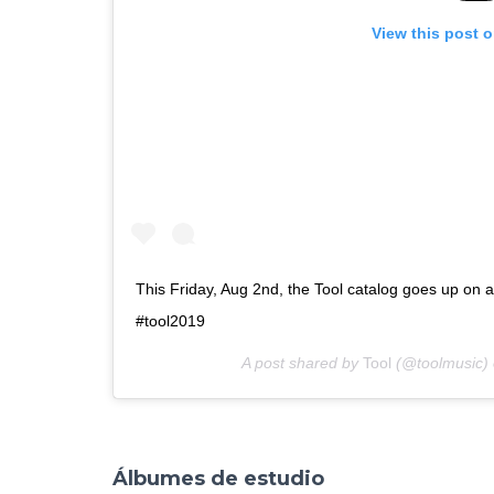
View this post 
This Friday, Aug 2nd, the Tool catalog goes up on al
#tool2019
A post shared by
Tool
(@toolmusic)
Álbumes de estudio