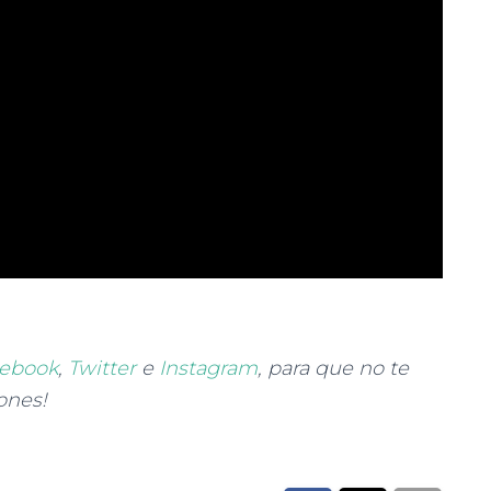
ebook
,
Twitter
e
Instagram
, para que no te
ones!