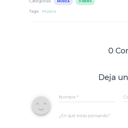
Categorías:
MÚSICA
V-NEWS
Tags:
Música
0 Co
Deja un
Nombre
*
Co
¿En qué estás pensando?