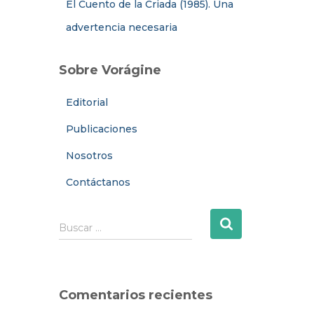
El Cuento de la Criada (1985). Una
advertencia necesaria
Sobre Vorágine
Editorial
Publicaciones
Nosotros
Contáctanos
B
Buscar …
u
s
c
a
Comentarios recientes
r