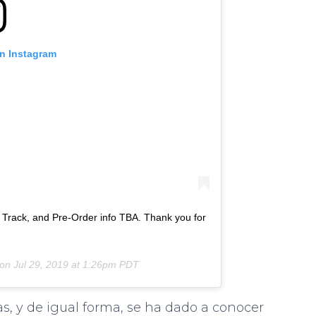
on Instagram
rack, and Pre-Order info TBA. Thank you for
 on
Jul 29, 2019 at 1:26pm PDT
as, y de igual forma, se ha dado a conocer