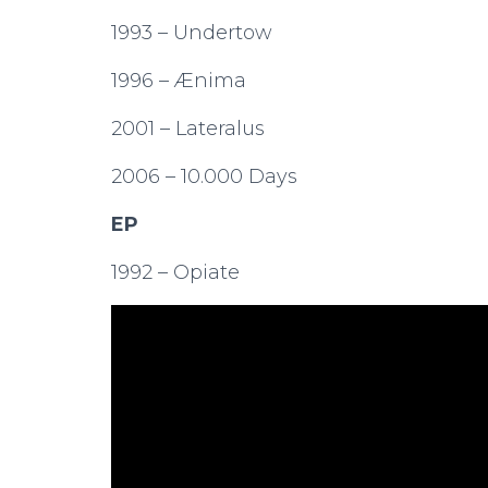
1993 – Undertow
1996 – Ænima
2001 – Lateralus
2006 – 10.000 Days
EP
1992 – Opiate