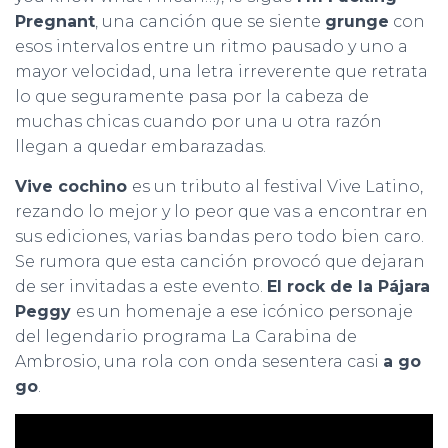
Pregnant
, una canción que se siente
grunge
con
esos intervalos entre un ritmo pausado y uno a
mayor velocidad, una letra irreverente que retrata
lo que seguramente pasa por la cabeza de
muchas chicas cuando por una u otra razón
llegan a quedar embarazadas.
Vive cochino
es un tributo al festival Vive Latino,
rezando lo mejor y lo peor que vas a encontrar en
sus ediciones, varias bandas pero todo bien caro.
Se rumora que esta canción provocó que dejaran
de ser invitadas a este evento.
El rock de la Pájara
Peggy
es un homenaje a ese icónico personaje
del legendario programa La Carabina de
Ambrosio, una rola con onda sesentera casi
a go
go
.