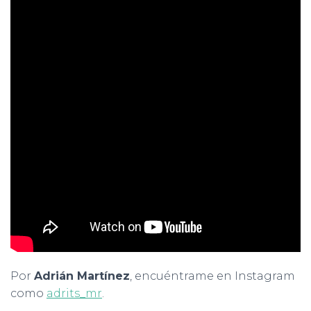
Por
Adrián Martínez
, encuéntrame en Instagram
como
adrits_mr
.