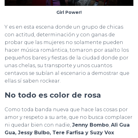
Girl Power!
Y es en esta escena donde un grupo de chicas
con actitud, determinación y con ganas de
probar que las mujeres no solamente pueden
hacer música romántica, tomaron por asalto los
pequeños bares y fiestas de la ciudad donde por
unas chelas, su transporte y unos cuantos
centavos se subían al escenario a demostrar que
ellas sí saben rockear.
No todo es color de rosa
Como toda banda nueva que hace las cosas por
amor y respeto a su arte, que no busca complacer
ni quedar bien con nadie,
Jenny Bombo
,
Ali Gua
Gua, Jessy Bulbo, Tere Farfisa y Suzy Vox