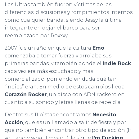
Las Ultras también fueron víctimas de las
diferencias, discusiones y rompimientos internos
como cualquier banda, siendo Jessy la última
integrante en dejar el barco para ser
reemplazada por Roxxxy.
2007 fue un año en que la cultura
Emo
comenzaba a tomar fuerza y arrojaba sus
primeras bandas, y también donde el
Indie Rock
cada vez era más escuchado y más
comercializado, poniendo en duda qué tan
“indies” eran. En medio de estos cambios llega
Corazón Rocker
, un disco con ADN rockero en
cuanto a su sonido y letras llenas de rebeldía.
Dentro sus 11 pistas encontramos
Necesito
Acción
, que es un llamado a salir de fiesta y por
qué no también encontrar otro tipo de acción (If
you know what I mean…), le sigue
I’m Fucking