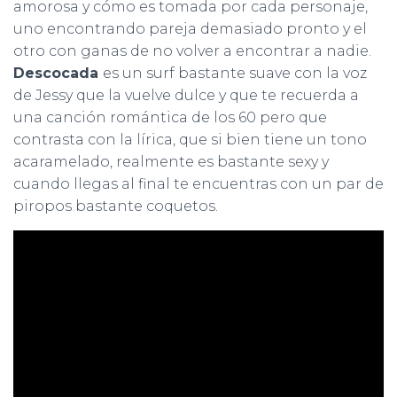
amorosa y cómo es tomada por cada personaje,
uno encontrando pareja demasiado pronto y el
otro con ganas de no volver a encontrar a nadie.
Descocada
es un surf bastante suave con la voz
de Jessy que la vuelve dulce y que te recuerda a
una canción romántica de los 60 pero que
contrasta con la lírica, que si bien tiene un tono
acaramelado, realmente es bastante sexy y
cuando llegas al final te encuentras con un par de
piropos bastante coquetos.