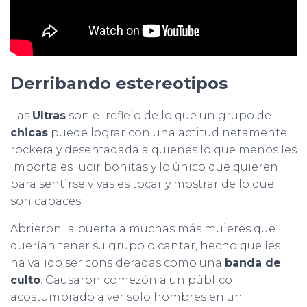
Derribando estereotipos
Las
Ultras
son el reflejo de lo que un grupo de
chicas
puede lograr con una actitud netamente
rockera y desenfadada a quienes lo que menos les
importa es lucir bonitas y lo único que quieren
para sentirse vivas es tocar y mostrar de lo que
son capaces.
Abrieron la puerta a muchas más mujeres que
querían tener su grupo o cantar, hecho que les
ha valido ser consideradas como una
banda de
culto
. Causaron comezón a un público
acostumbrado a ver solo hombres en un