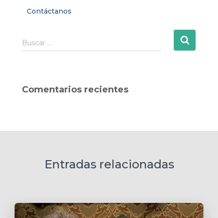
Contáctanos
B
Buscar …
u
s
c
a
Comentarios recientes
r
:
Entradas relacionadas