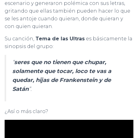
escenario y generaron polémica con sus letras,
gritando que ellas también pueden hacer lo que
se les antoje cuando quieran, donde quieran y
con quien quieran.
Su canción,
Tema de las Ultras
es básicamente la
sinopsis del grupo:
“
seres que no tienen que chupar,
solamente que tocar, loco te vas a
quedar, hijas de Frankenstein y de
Satán
”.
¿Así o más claro?