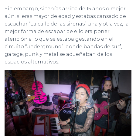
Sin embargo, si tenías arriba de 15 años o mejor
aún, si eras mayor de edad y estabas cansado de
escuchar “La calle de las sirenas” una y otra vez, la
mejor forma de escapar de ello era poner
atención a lo que se estaba gestando en el
circuito “underground”, donde bandas de surf,
garage, punk y metal se adueñaban de los
espacios alternativos.