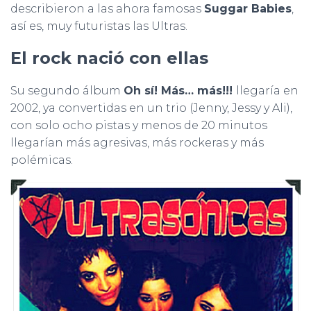
describieron a las ahora famosas
Suggar Babies
,
así es, muy futuristas las Ultras.
El rock nació con ellas
Su segundo álbum
Oh sí! Más… más!!!
llegaría en
2002, ya convertidas en un trio (Jenny, Jessy y Ali),
con solo ocho pistas y menos de 20 minutos
llegarían más agresivas, más rockeras y más
polémicas.