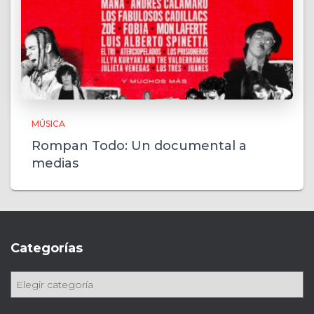
MÚSICA
Rompan Todo: Un documental a
medias
Categorías
C
a
t