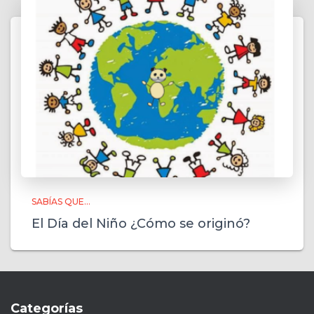
SABÍAS QUE...
El Día del Niño ¿Cómo se originó?
Categorías