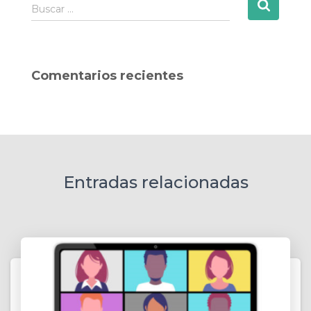
B
Buscar …
u
s
c
a
Comentarios recientes
r
:
Entradas relacionadas