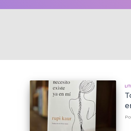
LI
T
e
Po