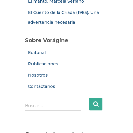
El manto. Marcela Serrano
El Cuento de la Criada (1985). Una
advertencia necesaria
Sobre Vorágine
Editorial
Publicaciones
Nosotros
Contáctanos
B
Buscar …
u
s
c
a