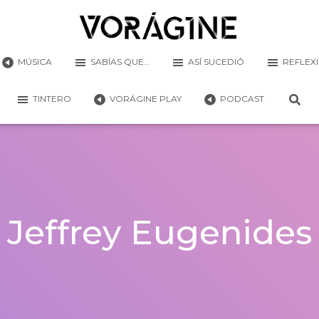
MÚSICA
SABÍAS QUE…
ASÍ SUCEDIÓ
REFLEX
TINTERO
VORÁGINE PLAY
PODCAST
Jeffrey Eugenides