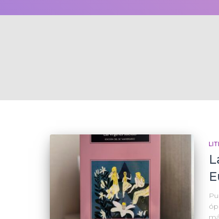
LI
L
E
Pub
óp
más