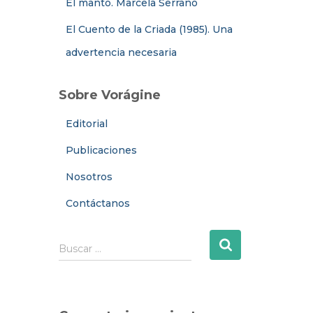
El manto. Marcela Serrano
El Cuento de la Criada (1985). Una
advertencia necesaria
Sobre Vorágine
Editorial
Publicaciones
Nosotros
Contáctanos
B
Buscar …
u
s
c
a