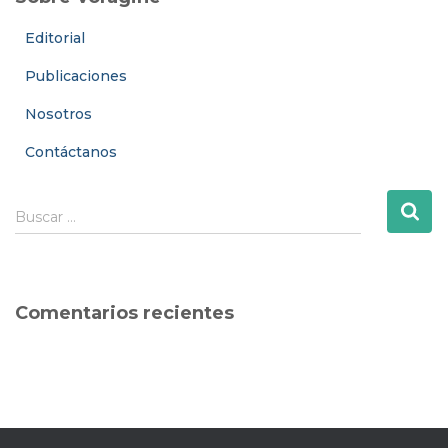
Editorial
Publicaciones
Nosotros
Contáctanos
B
Buscar …
u
s
c
a
Comentarios recientes
r
: