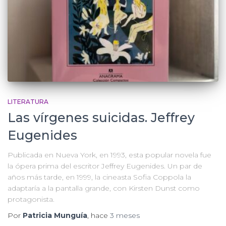
LITERATURA
Las vírgenes suicidas. Jeffrey
Eugenides
Publicada en Nueva York, en 1993, esta popular novela fue
la ópera prima del escritor Jeffrey Eugenides. Un par de
años más tarde, en 1999, la cineasta Sofia Coppola la
adaptaría a la pantalla grande, con Kirsten Dunst como
protagonista.
Por
Patricia Munguía
, hace
3 meses