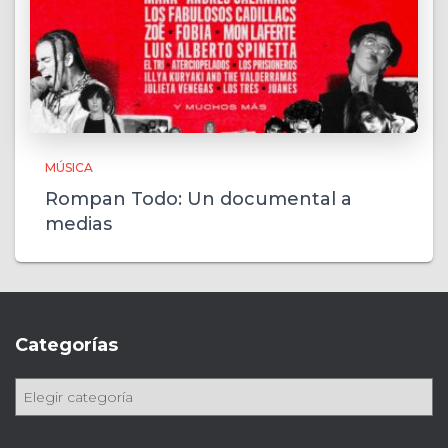
MÚSICA
Rompan Todo: Un documental a
medias
Categorías
C
a
t