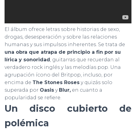
El álbum ofrece letras sobre historias de sexo,
drogas, desesperación y sobre las relaciones
humanas y sus impulsos inherentes. Se trata de
un
a obra
que atrapa de principio a fin por su
lírica y sonoridad
, guitarras que recuerdan al
verdadero rock inglés y las melodías pop. Una
agrupación ícono del Britpop, incluso, por
encima de
The Stones Roses
y quizás solo
superada por
Oasis
y
Blur,
en cuanto a
popularidad se refiere.
Un disco cubierto de
polémica