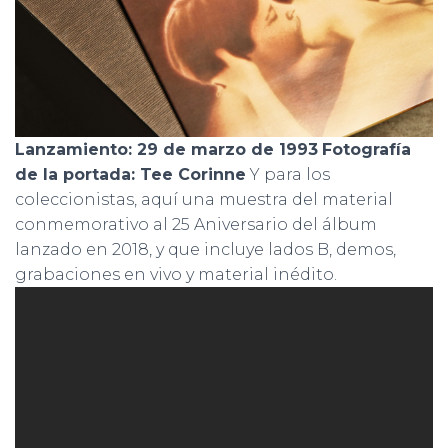
Lanzamiento: 29 de marzo de 1993
Fotografía
de la portada: Tee Corinne
Y para los
coleccionistas, aquí una muestra del material
conmemorativo al 25 Aniversario del álbum
lanzado en 2018, y que incluye lados B, demos,
grabaciones en vivo y material inédito.