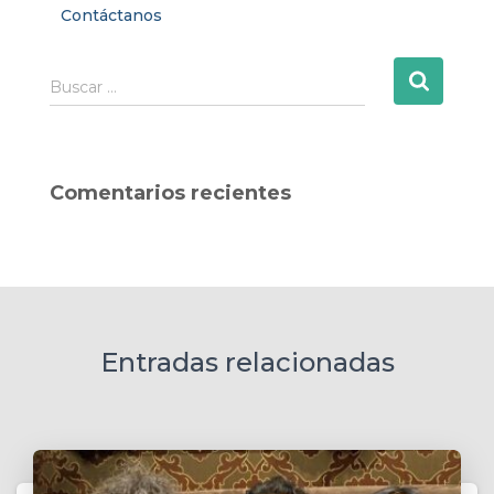
Contáctanos
B
Buscar …
u
s
c
a
Comentarios recientes
r
:
Entradas relacionadas