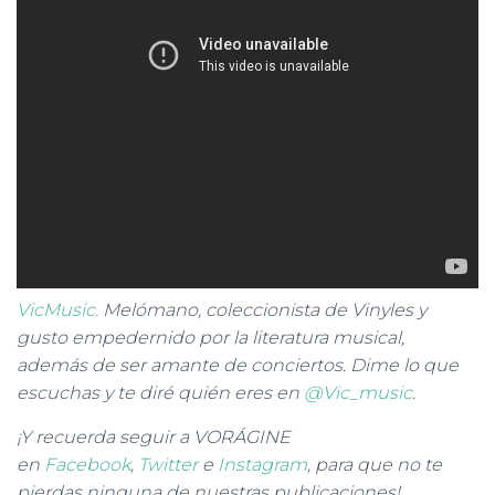
VicMusic.
Melómano, coleccionista de Vinyles y
gusto empedernido por la literatura musical,
además de ser amante de conciertos. Dime lo que
escuchas y te diré quién eres en
@Vic_music
.
¡Y recuerda seguir a VORÁGINE
en
Facebook
,
Twitter
e
Instagram
, para que no te
pierdas ninguna de nuestras publicaciones!