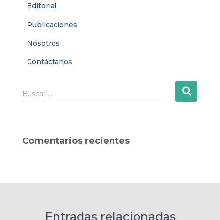
Editorial
Publicaciones
Nosotros
Contáctanos
B
Buscar …
u
s
c
a
Comentarios recientes
r
:
Entradas relacionadas