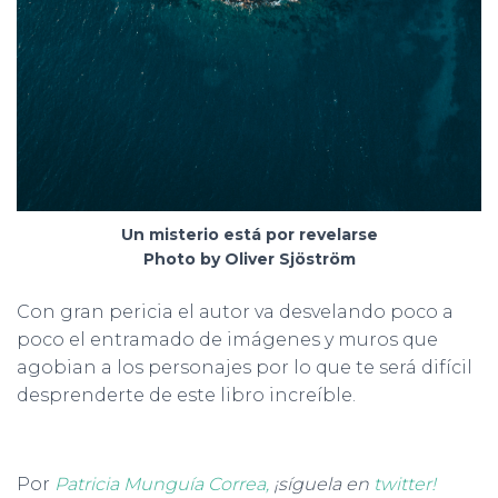
Un misterio está por revelarse
Photo by Oliver Sjöström
Con gran pericia el autor va desvelando poco a
poco el entramado de imágenes y muros que
agobian a los personajes por lo que te será difícil
desprenderte de este libro increíble.
Por
Patricia Munguía Correa,
¡síguela en
twitter!