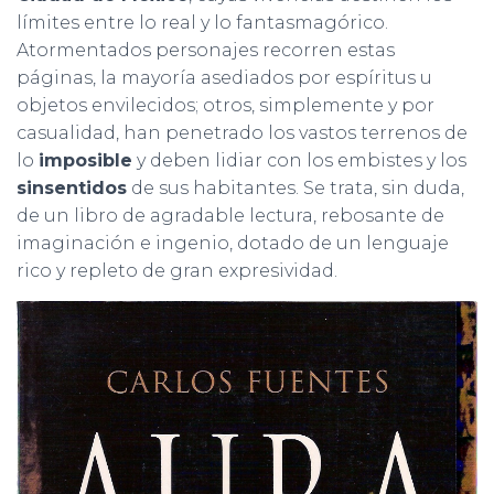
límites entre lo real y lo fantasmagórico.
Atormentados personajes recorren estas
páginas, la mayoría asediados por espíritus u
objetos envilecidos; otros, simplemente y por
casualidad, han penetrado los vastos terrenos de
lo
imposible
y deben lidiar con los embistes y los
sinsentidos
de sus habitantes. Se trata, sin duda,
de un libro de agradable lectura, rebosante de
imaginación e ingenio, dotado de un lenguaje
rico y repleto de gran expresividad.