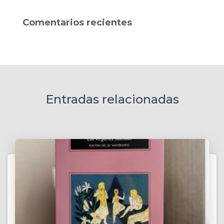
c
a
Comentarios recientes
r
:
Entradas relacionadas