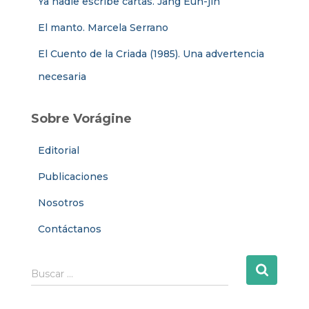
Ya nadie escribe cartas. Jang Eun-jin
El manto. Marcela Serrano
El Cuento de la Criada (1985). Una advertencia
necesaria
Sobre Vorágine
Editorial
Publicaciones
Nosotros
Contáctanos
B
Buscar …
u
s