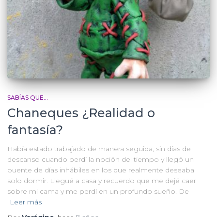
SABÍAS QUE...
Chaneques ¿Realidad o
fantasía?
Había estado trabajado de manera seguida, sin días de
descanso cuando perdí la noción del tiempo y llegó un
puente de días inhábiles en los que realmente deseaba
solo dormir. Llegué a casa y recuerdo que me dejé caer
sobre mi cama y me perdí en un profundo sueño. De
Leer más