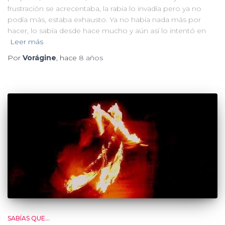
frustración se acrecentaba, la rabia lo invadía pero ya no
podía más, estaba exhausto. Ya no había nada más por
hacer, lo sabía desde hace mucho y aún así lo intentó en
Leer más
Por
Vorágine
, hace
8 años
SABÍAS QUE...