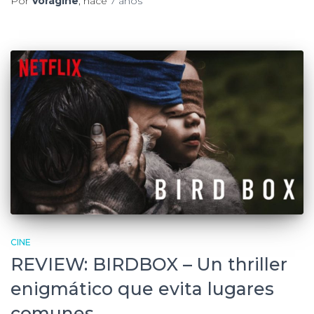
Por
Vorágine
, hace
7 años
CINE
REVIEW: BIRDBOX – Un thriller
enigmático que evita lugares
comunes