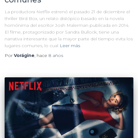
La productora Netflix estrenó el pasado 21 de diciembre el
thriller Bird Box, un relato distópico basado en la novela
homónima del escritor Josh Malerman publicada en 2014.
El filme, protagonizado por Sandra Bullock, tiene una
narrativa interesante que la mayor parte del tiempo evita los
lugares comunes, lo cual
Leer más
Por
Vorágine
, hace
8 años