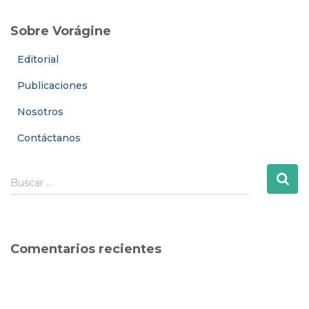
Sobre Vorágine
Editorial
Publicaciones
Nosotros
Contáctanos
B
Buscar …
u
s
c
a
Comentarios recientes
r
: