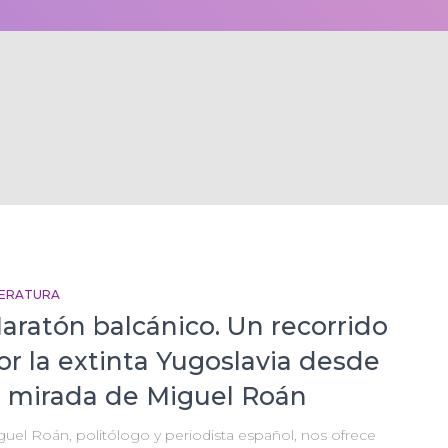
TERATURA
aratón balcánico. Un recorrido
or la extinta Yugoslavia desde
a mirada de Miguel Roán
guel Roán, politólogo y periodista español, nos ofrece