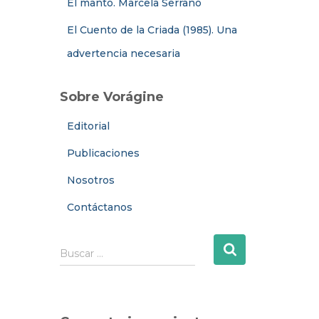
El manto. Marcela Serrano
El Cuento de la Criada (1985). Una
advertencia necesaria
Sobre Vorágine
Editorial
Publicaciones
Nosotros
Contáctanos
B
Buscar …
u
s
c
a