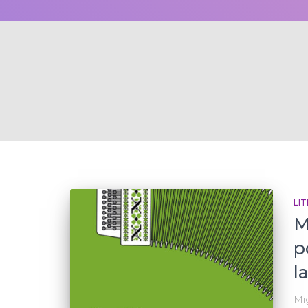
LI
M
p
l
Mi