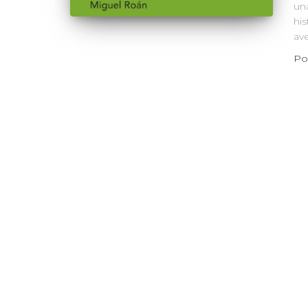
un
his
ave
Po