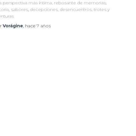
a perspectiva más íntima, rebosante de memorias,
toria, sabores, decepciones, desencuentros, trotes y
nturas.
r
Vorágine
, hace
7 años