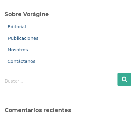
Sobre Vorágine
Editorial
Publicaciones
Nosotros
Contáctanos
B
Buscar …
u
s
c
a
Comentarios recientes
r
: