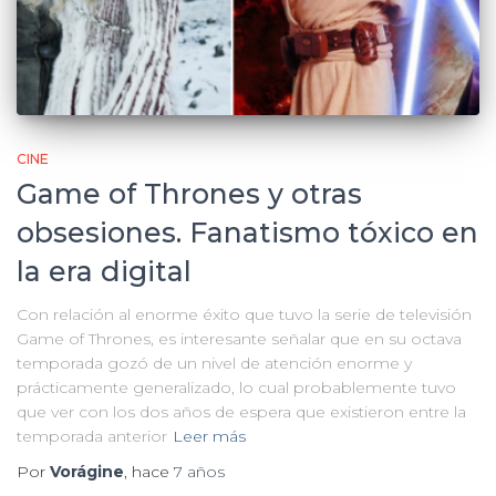
CINE
Game of Thrones y otras
obsesiones. Fanatismo tóxico en
la era digital
Con relación al enorme éxito que tuvo la serie de televisión
Game of Thrones, es interesante señalar que en su octava
temporada gozó de un nivel de atención enorme y
prácticamente generalizado, lo cual probablemente tuvo
que ver con los dos años de espera que existieron entre la
temporada anterior
Leer más
Por
Vorágine
, hace
7 años