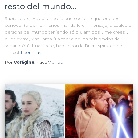
resto del mundo…
Sabias que… Hay una teoría que sostiene que puedes
conocer (o por lo menos mandarle un mensaje) a cualquier
persona del mundo teniendo sólo 6 amigos, ¿me crees?,
pues existe, y se llama “La teoría de los seis grados de
separación”. Imagínate, hablar con la Bricni spirs, con el
maicol
Leer más
Por
Vorágine
, hace
7 años