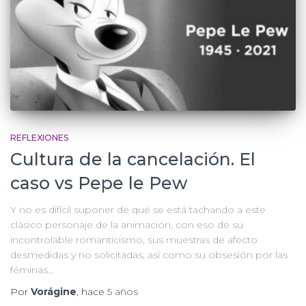
REFLEXIONES
Cultura de la cancelación. El
caso vs Pepe le Pew
Y no es difícil suponer de qué se está tachando a este
clásico personaje de la animación, con eso de su
incontrolable romanticismo, sus muestras de afecto
desmedidas y no solicitadas, así como su obsesión por las
féminas…
Por
Vorágine
, hace
5 años