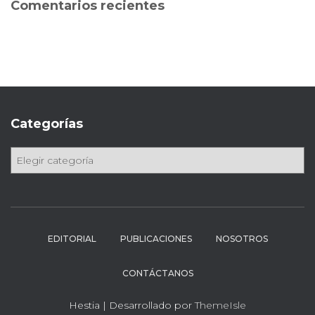
Comentarios recientes
r
:
Categorías
C
a
t
e
g
o
EDITORIAL
PUBLICACIONES
NOSOTROS
r
í
CONTÁCTANOS
a
s
Hestia | Desarrollado por
ThemeIsle