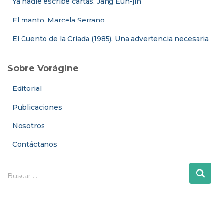
Ya nadie escribe cartas. Jang Eun-jin
El manto. Marcela Serrano
El Cuento de la Criada (1985). Una advertencia necesaria
Sobre Vorágine
Editorial
Publicaciones
Nosotros
Contáctanos
B
Buscar …
u
s
c
a