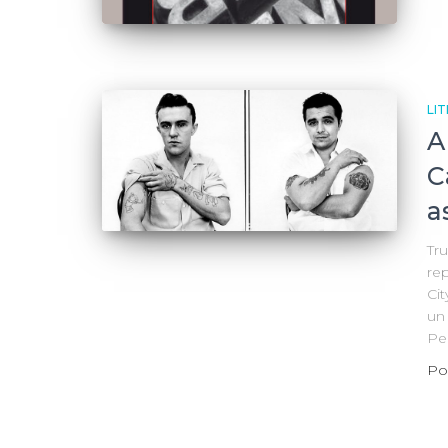
LI
A
C
a
Tru
re
Cit
un
Per
Po