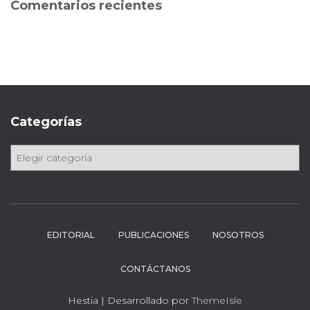
Comentarios recientes
r
:
Categorías
C
a
t
e
g
o
EDITORIAL
PUBLICACIONES
NOSOTROS
r
í
CONTÁCTANOS
a
s
Hestia | Desarrollado por
ThemeIsle