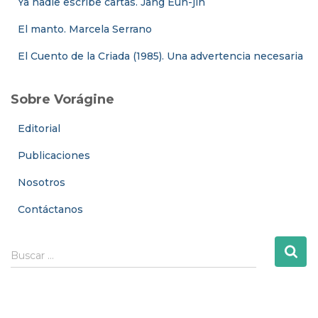
Ya nadie escribe cartas. Jang Eun-jin
El manto. Marcela Serrano
El Cuento de la Criada (1985). Una advertencia necesaria
Sobre Vorágine
Editorial
Publicaciones
Nosotros
Contáctanos
B
Buscar …
u
s
c
a