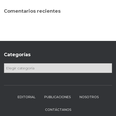
c
a
Comentarios recientes
r
:
Categorías
C
a
t
e
g
o
EDITORIAL
PUBLICACIONES
NOSOTROS
r
í
CONTÁCTANOS
a