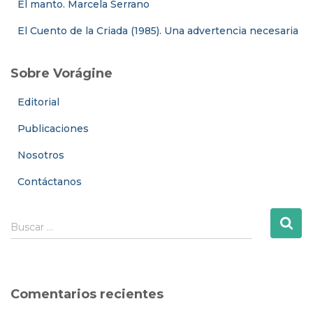
El manto. Marcela Serrano
El Cuento de la Criada (1985). Una advertencia necesaria
Sobre Vorágine
Editorial
Publicaciones
Nosotros
Contáctanos
B
Buscar …
u
s
c
a
Comentarios recientes
r