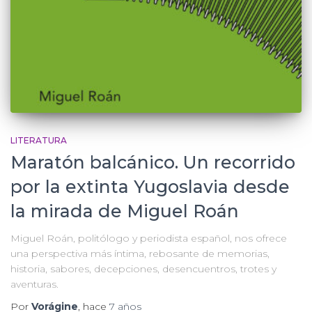
LITERATURA
Maratón balcánico. Un recorrido
por la extinta Yugoslavia desde
la mirada de Miguel Roán
Miguel Roán, politólogo y periodista español, nos ofrece
una perspectiva más íntima, rebosante de memorias,
historia, sabores, decepciones, desencuentros, trotes y
aventuras.
Por
Vorágine
, hace
7 años