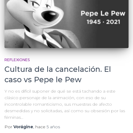
REFLEXIONES
Cultura de la cancelación. El
caso vs Pepe le Pew
Y no es difícil suponer de qué se está tachando a este
clásico personaje de la animación, con eso de su
incontrolable romanticismo, sus muestras de afecto
desmedidas y no solicitadas, así como su obsesión por las
féminas…
Por
Vorágine
, hace
5 años