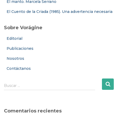
El manto. Marcela Serrano
El Cuento de la Criada (1985). Una advertencia necesaria
Sobre Vorágine
Editorial
Publicaciones
Nosotros
Contáctanos
B
Buscar …
u
s
c
a
Comentarios recientes
r