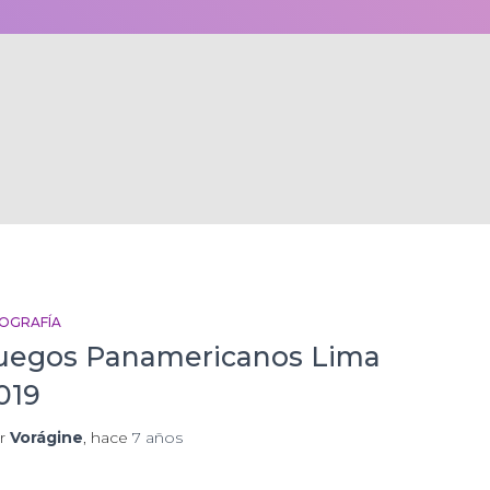
FOGRAFÍA
uegos Panamericanos Lima
019
r
Vorágine
, hace
7 años