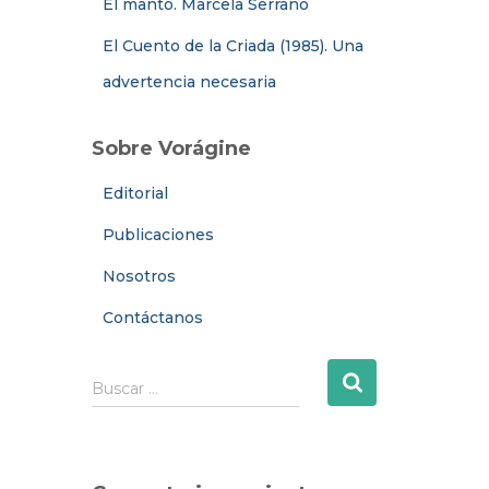
El manto. Marcela Serrano
El Cuento de la Criada (1985). Una
advertencia necesaria
Sobre Vorágine
Editorial
Publicaciones
Nosotros
Contáctanos
B
Buscar …
u
s
c
a