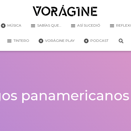
MÚSICA
SABÍAS QUE…
ASÍ SUCEDIÓ
REFLEX
TINTERO
VORÁGINE PLAY
PODCAST
os panamericanos