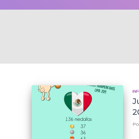
IN
J
2
Po