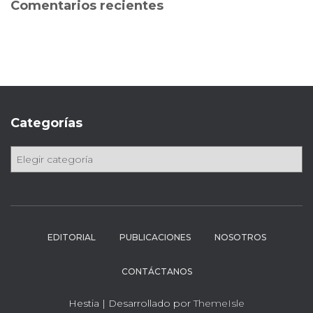
Comentarios recientes
r
:
Categorías
C
a
t
e
g
o
EDITORIAL
PUBLICACIONES
NOSOTROS
r
í
CONTÁCTANOS
a
s
Hestia | Desarrollado por
ThemeIsle