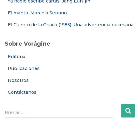
Ya nadie escribe cartas. Jang Eun-jin
El manto. Marcela Serrano
El Cuento de la Criada (1985). Una advertencia necesaria
Sobre Vorágine
Editorial
Publicaciones
Nosotros
Contáctanos
B
Buscar …
u
s
c
a