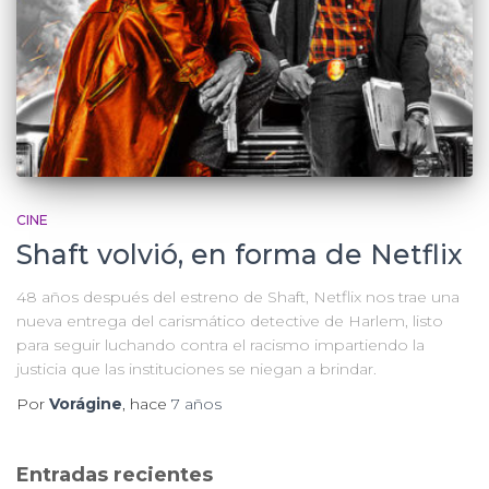
CINE
Shaft volvió, en forma de Netflix
48 años después del estreno de Shaft, Netflix nos trae una
nueva entrega del carismático detective de Harlem, listo
para seguir luchando contra el racismo impartiendo la
justicia que las instituciones se niegan a brindar.
Por
Vorágine
, hace
7 años
Entradas recientes