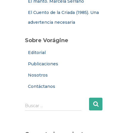
El manto. Marcela Serrano
El Cuento de la Criada (1985). Una
advertencia necesaria
Sobre Vorágine
Editorial
Publicaciones
Nosotros
Contáctanos
B
Buscar …
u
s
c
a