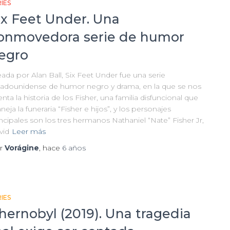
IES
ix Feet Under. Una
onmovedora serie de humor
egro
ada por Alan Ball, Six Feet Under fue una serie
tadounidense de humor negro y drama, en la que se nos
nta la historia de los Fisher, una familia disfuncional que
eja la funeraria “Fisher e hijos”, y los personajes
ncipales son los tres hermanos Nathaniel “Nate” Fisher Jr,
vid
Leer más
r
Vorágine
, hace
6 años
IES
hernobyl (2019). Una tragedia