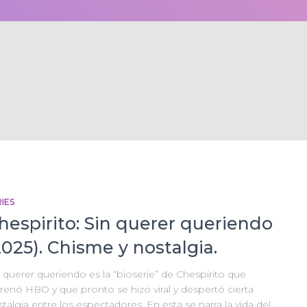
IES
hespirito: Sin querer queriendo
2025). Chisme y nostalgia.
 querer queriendo es la “bioserie” de Chespirito que
renó HBO y que pronto se hizo viral y despertó cierta
talgia entre los espectadores. En esta se narra la vida del