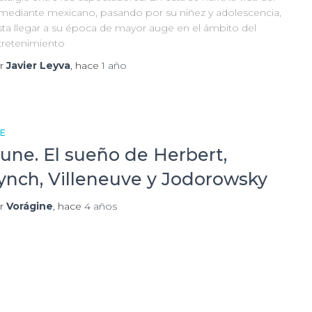
mediante mexicano, pasando por su niñez y adolescencia,
sta llegar a su época de mayor auge en el ámbito del
tretenimiento
r
Javier Leyva
, hace
1 año
NE
une. El sueño de Herbert,
ynch, Villeneuve y Jodorowsky
r
Vorágine
, hace
4 años