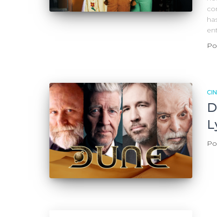
co
ha
en
Po
CI
D
L
Po