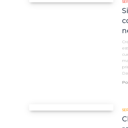
SER
S
c
n
Cre
es
cue
man
pri
Da
Po
SER
C