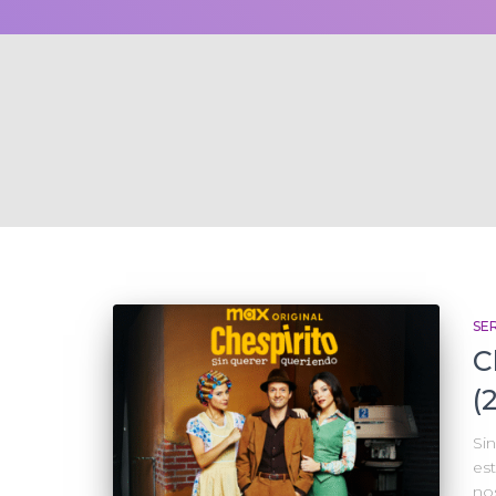
SER
C
(
Sin
est
nos