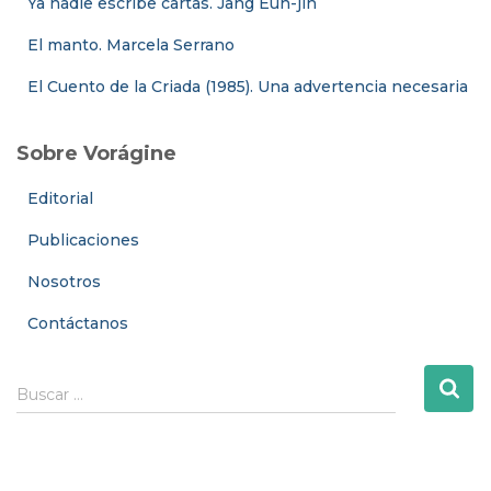
Ya nadie escribe cartas. Jang Eun-jin
El manto. Marcela Serrano
El Cuento de la Criada (1985). Una advertencia necesaria
Sobre Vorágine
Editorial
Publicaciones
Nosotros
Contáctanos
B
Buscar …
u
s
c
a