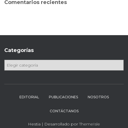
Comentarios recientes
r
:
Categorías
C
a
t
e
g
o
EDITORIAL
PUBLICACIONES
NOSOTROS
r
í
CONTÁCTANOS
a
s
Hestia | Desarrollado por
ThemeIsle