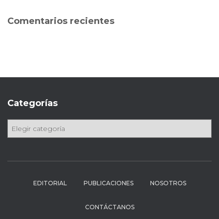
c
a
Comentarios recientes
r
:
Categorías
C
a
t
e
g
o
EDITORIAL
PUBLICACIONES
NOSOTROS
r
í
CONTÁCTANOS
a