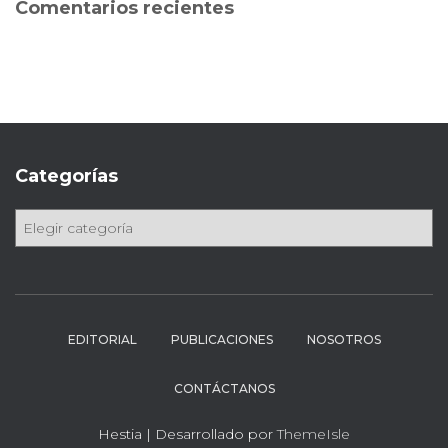
Comentarios recientes
r
:
Categorías
C
a
t
e
g
o
EDITORIAL
PUBLICACIONES
NOSOTROS
r
í
CONTÁCTANOS
a
s
Hestia | Desarrollado por
ThemeIsle