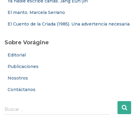
Ya nadie escribe cartas. Jang Eun-jin
El manto. Marcela Serrano
El Cuento de la Criada (1985). Una advertencia necesaria
Sobre Vorágine
Editorial
Publicaciones
Nosotros
Contáctanos
B
Buscar …
u
s
c
a