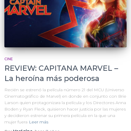
CINE
REVIEW: CAPITANA MARVEL –
La heroína más poderosa
Recién se estrenó la película número 21 del MCU (Universo
Cinematográfico de Marvel) en donde en conjunto con Brie
Larson quien protagonizara la película y los Directores Anna
Boden y Ryan Fleck, quisieron hacer justicia por las mujeres
y decidieron estrenar su primera película en la que una
mujer fuera
Leer más