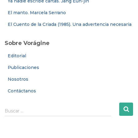
Ya nadie escribe cartas. Jang Eun-jin
El manto. Marcela Serrano
El Cuento de la Criada (1985). Una advertencia necesaria
Sobre Vorágine
Editorial
Publicaciones
Nosotros
Contáctanos
B
Buscar …
u
s
c
a