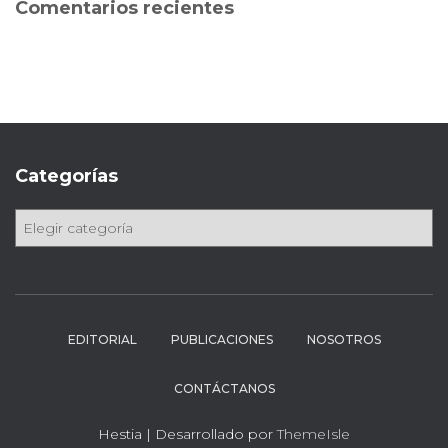
Comentarios recientes
r
:
Categorías
C
a
t
e
g
o
EDITORIAL
PUBLICACIONES
NOSOTROS
r
í
CONTÁCTANOS
a
s
Hestia | Desarrollado por
ThemeIsle