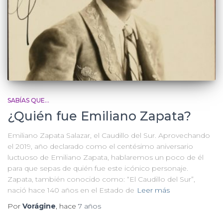
SABÍAS QUE...
¿Quién fue Emiliano Zapata?
Emiliano Zapata Salazar, el Caudillo del Sur. Aprovechando
el 2019, año declarado como el centésimo aniversario
luctuoso de Emiliano Zapata, hablaremos un poco de él
para que sepas de quién fue este icónico personaje.
Zapata, también conocido como: “El Caudillo del Sur”,
nació hace 140 años en el Estado de
Leer más
Por
Vorágine
, hace
7 años